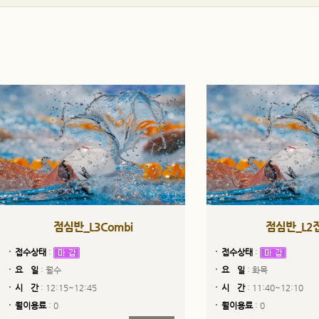
점심반_L3Combi
점심반_L2
접수상태
:
접수상태
:
요 일
: 월수
요 일
: 화목
시 간
: 12:15~12:45
시 간
: 11:40~12:10
월이용료
: 0
월이용료
: 0