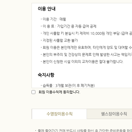
이용 안내
- 이용 기간 : 매월
- 이 용 료 : 가입기간 중 자동 급여 공제
- 개인 사물함 키 분실시 키 제작비 10,000원 개인 부담 (급여 공
- 지정된 사물함 교환 불가
- 회원 이용은 본인에게만 유효하며, 타인에게 양도 및 대여할 수
- 본인의 부주의 및 건강상의 문제로 인해 발생한 사고는 책임지
- 본인이 신청한 시설 이외의 교차이용은 절대 불가합니다.
숙지사항
- 습득물 : 3개월 보관(이 후 폐기처분)
회원 이용수칙에 동의합니다.
해지안내
- 매월 말일까지 해당시설(짐나지움(설계1동)/스포츠센터(A지구
- 매월 말일 지난 후 탈회신청 시 차월 이용료 부과 / 탈회신청서
- 탈퇴기준: 장기 3개월 이상 미 이용자 자동 탈퇴 처리
- 탈퇴 대상자 소명기회 부여: 매월 10일~20일 사이 ※소명이 
물에 들어가기 전에 반드시 샤워를 하신 후 간단한 준비운동을 하