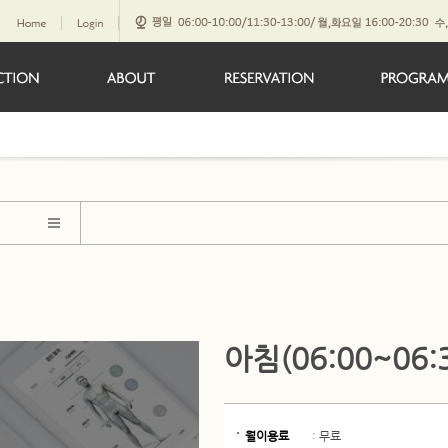
아침(06:00~06
월이용료
:
무료