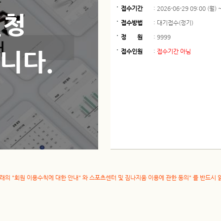
접수기간
: 2026-06-29 09:00 (월) ~
신청
접수방법
: 대기접수(정기)
정 원
: 9999
니다.
접수인원
:
접수기간 아님
의 "회원 이용수칙에 대한 안내" 와 스포츠센터 및 짐나지움 이용에 관한 동의" 를 반드시 