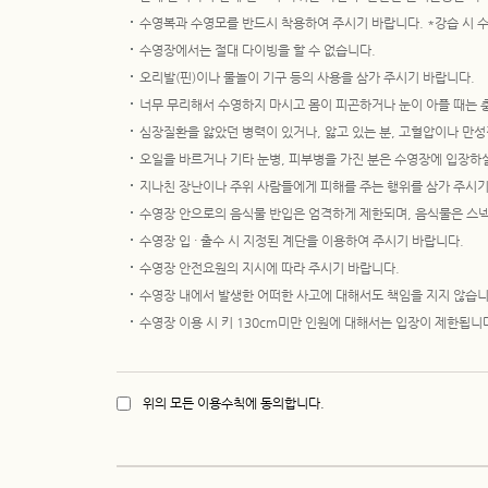
- 탈퇴 면제 대상
수영복과 수영모를 반드시 착용하여 주시기 바랍니다. *강습 시 수
1. 본인 건강상의 사유로 30일 이상 휴직 시 (진단서 제출 必)
수영장에서는 절대 다이빙을 할 수 없습니다.
2. 30일 이상 장기출장 시 (출장품의 등 서류 제출 必)
3. 임신 등 통상적으로 인정되는 사유로 30일 이상 출근이 불
오리발(핀)이나 물놀이 기구 등의 사용을 삼가 주시기 바랍니다.
4. 파견 및 TFT등 인사명령으로 인한 타 지역 일 근무하는 경우
너무 무리해서 수영하지 마시고 몸이 피곤하거나 눈이 아플 때는 
심장질환을 앓았던 병력이 있거나, 앓고 있는 분, 고혈압이나 만성
급여공제
오일을 바르거나 기타 눈병, 피부병을 가진 분은 수영장에 입장하실
- 현대ㆍ기아자동차 남양연구소 : 짐나지움/스포츠센터에서 정
지나친 장난이나 주위 사람들에게 피해를 주는 행위를 삼가 주시기
- 명시되지 않은 종목 및 이용료의 변경이 있을때는 센터에서 별
수영장 안으로의 음식물 반입은 엄격하게 제한되며, 음식물은 스넥
- 회비(이용료)의 납부는 일시불 후납을 원칙으로 하며 납부일정
수영장 입 · 출수 시 지정된 계단을 이용하여 주시기 바랍니다.
- 월 프로그램 이용료는 이용횟수별 요금이 아닌 월 이용료로써 
수영장 안전요원의 지시에 따라 주시기 바랍니다.
- 이용료 : 가입기간 중 자동 급여 공제
수영장 내에서 발생한 어떠한 사고에 대해서도 책임을 지지 않습니
- 개인 사물함 키 분실시 키 제작비 10,000원 개인 부담 (급여 공
수영장 이용 시 키 130cm미만 인원에 대해서는 입장이 제한됩니다.(
위의 모든 이용수칙에 동의합니다.